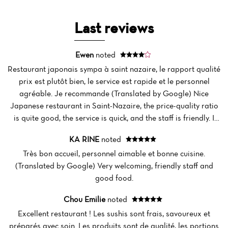
Last reviews
Ewen
noted
Restaurant japonais sympa à saint nazaire, le rapport qualité
prix est plutôt bien, le service est rapide et le personnel
agréable. Je recommande (Translated by Google) Nice
Japanese restaurant in Saint-Nazaire, the price-quality ratio
is quite good, the service is quick, and the staff is friendly. I
recommend it.
KA RINE
noted
Très bon accueil, personnel aimable et bonne cuisine.
(Translated by Google) Very welcoming, friendly staff and
Home
good food.
News
Chou Emilie
noted
Excellent restaurant ! Les sushis sont frais, savoureux et
Menu
préparés avec soin. Les produits sont de qualité, les portions