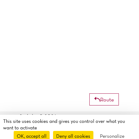
Route
Sushi kyo© 2026
This site uses cookies and gives you control over what you
Legal mentions
·
Privacy
6 Rue François Marceau
want to activate
policy
·
Cookie policy
·
44600 Saint-nazaire, France
OK, accept all
Deny all cookies
Personalize
Manage my cookies