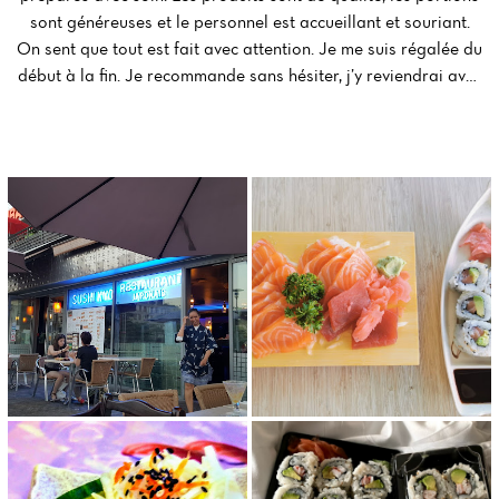
sont généreuses et le personnel est accueillant et souriant.
Reviews
On sent que tout est fait avec attention. Je me suis régalée du
début à la fin. Je recommande sans hésiter, j’y reviendrai avec
plaisir ! (Translated by Google) Excellent restaurant! The
sushi is fresh, flavorful, and prepared with care. The
ingredients are high-quality, the portions are generous, and
the staff is welcoming and friendly. You can tell that
everything is done with attention to detail. I thoroughly
enjoyed my meal from beginning to end. I highly recommend it
and will gladly return!